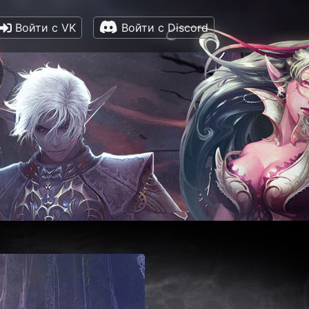
Войти с VK
Войти с Discord
P 🎮